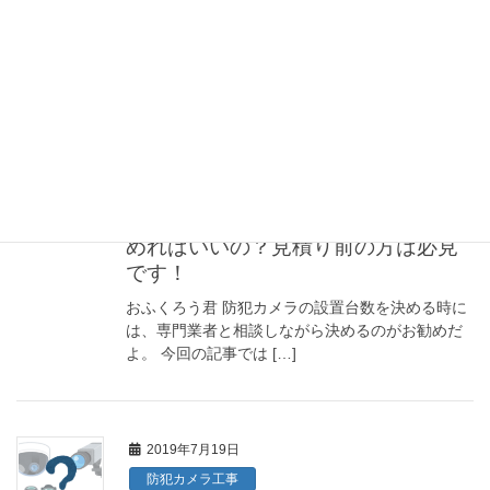
おふくろう君 防犯カメラが故障したかも？！そん
な時には、すぐに業者を呼ぶのではなく、自分自
身でどの部分に不具合 […]
2019年7月30日
防犯カメラ工事
防犯カメラの台数ってどうやって決
めればいいの？見積り前の方は必見
です！
おふくろう君 防犯カメラの設置台数を決める時に
は、専門業者と相談しながら決めるのがお勧めだ
よ。 今回の記事では […]
2019年7月19日
防犯カメラ工事