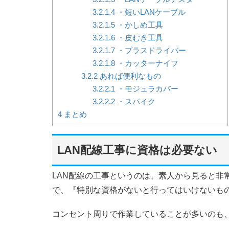
3.2.1.4
・短いLANケーブル
3.2.1.5
・かしめ工具
3.2.1.6
・皮むき工具
3.2.1.7
・プラスドライバー
3.2.1.8
・カッターナイフ
3.2.2
あれば便利なもの
3.2.2.1
・モジュラカバー
3.2.2.2
・スパイク
4
まとめ
LAN配線工事に資格は必要ない
LAN配線の工事というのは、素人から見ると非
で、『特別な資格がないと行ってはいけないも
コンセント周りで作業していることが多いのも