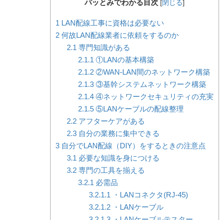
パッとみでわかる目次
[
閉じる
]
1
LAN配線工事に資格は必要ない
2
何故LAN配線業者に依頼をするのか
2.1
専門知識がある
2.1.1
①LANの基本構築
2.1.2
②WAN-LAN間のネットワーク構築
2.1.3
③基幹システムネットワーク構築
2.1.4
④ネットワークセキュリティの充実
2.1.5
⑤LANケーブルの配線整理
2.2
アフターケアがある
2.3
自分の業務に集中できる
3
自分でLAN配線（DIY）をするときの注意点
3.1
必要な知識を身につける
3.2
専門の工具を揃える
3.2.1
必需品
3.2.1.1
・LANコネクタ(RJ-45)
3.2.1.2
・LANケーブル
3.2.1.3
・LANケーブルテスター