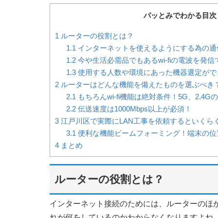
パッとみでわかる目次
1
ルーターの役割とは？
1.1
インターネットを使えるようにする為の通
1.2
今や生活必需品でもあるwi-fiの電波を発信
1.3
使用する人数や環境にあった機器選定がで
2
ルーターはどんな機能を備えたものを選ぶべき
2.1
もちろんwi-fi機能は絶対条件！5G、2.
2.2
伝送速度は1000Mbps以上が必須！
3
江戸川区で実際にLAN工事を依頼するといくら
3.1
便利な機能ビームフォーミング！端末の位
4
まとめ
ルーターの役割とは？
インターネット接続のためには、ルーターのほか
れが何をしているのかわからなくなりますよね