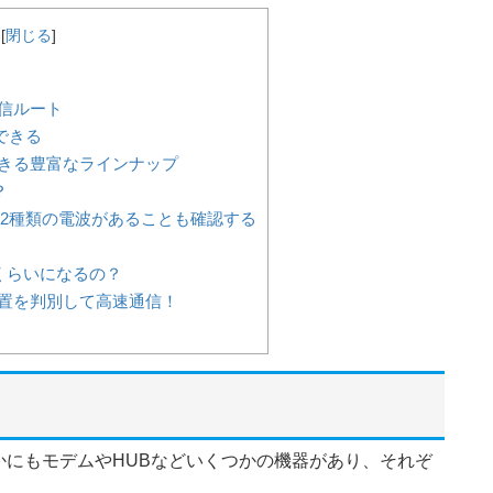
[
閉じる
]
信ルート
できる
きる豊富なラインナップ
？
4Gの2種類の電波があることも確認する
くらいになるの？
置を判別して高速通信！
にもモデムやHUBなどいくつかの機器があり、それぞ
。