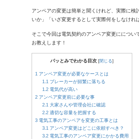
アンペアの変更は簡単と聞くけれど、実際に検
いか」「いざ変更するとして実際何をしなけれ
そこで今回は電気契約のアンペア変更にについ
お教えします！
パッとみでわかる目次
[
閉じる
]
1
アンペア変更が必要なケースとは
1.1
ブレーカーが頻繁に落ちる
1.2
電気代が高い
2
アンペア変更前に必要な事
2.1
大家さんや管理会社に確認
2.2
適切な容量を把握する
3
電気工事のアンペアを変更の工事とは
3.1
アンペア変更はどこに依頼すべき？
3.2
電気工事のアンペア変更にかかる費用