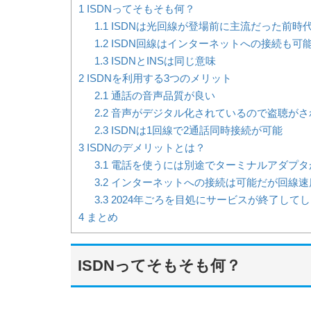
1
ISDNってそもそも何？
1.1
ISDNは光回線が登場前に主流だった前時
1.2
ISDN回線はインターネットへの接続も可
1.3
ISDNとINSは同じ意味
2
ISDNを利用する3つのメリット
2.1
通話の音声品質が良い
2.2
音声がデジタル化されているので盗聴がさ
2.3
ISDNは1回線で2通話同時接続が可能
3
ISDNのデメリットとは？
3.1
電話を使うには別途でターミナルアダプタ
3.2
インターネットへの接続は可能だが回線速
3.3
2024年ごろを目処にサービスが終了して
4
まとめ
ISDNってそもそも何？